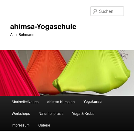
Zum
primären
Such
Inhalt
springen
ahimsa-Yogaschule
Anni Behmann
Hauptmenü
Yogakurse
Startseite/Neues
ahimsa Kursplan
Workshops
Naturheilpraxis
Yoga & Krebs
Impressum
Galerie