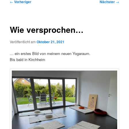
Beitragsnavigation
←
Vorheriger
Nächster
→
Wie versprochen…
Veröffentlicht am
Oktober 21, 2021
… ein erstes Bild von meinem neuen Yogaraum.
Bis bald in Kirchheim