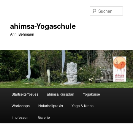
Zum
primären
Such
Inhalt
springen
ahimsa-Yogaschule
Anni Behmann
Hauptmenü
Startseite/Neues
ahimsa Kursplan
Yogakurse
Workshops
Naturheilpraxis
Yoga & Krebs
Impressum
Galerie