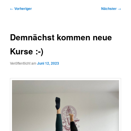
Beitragsnavigation
←
Vorheriger
Nächster
→
Demnächst kommen neue
Kurse :-)
Veröffentlicht am
Juni 12, 2023