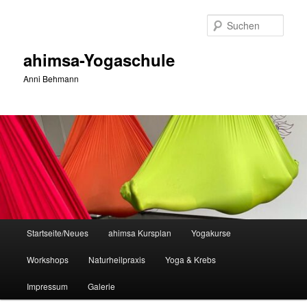
Zum
primären
Such
Inhalt
springen
ahimsa-Yogaschule
Anni Behmann
Hauptmenü
Startseite/Neues
ahimsa Kursplan
Yogakurse
Workshops
Naturheilpraxis
Yoga & Krebs
Impressum
Galerie